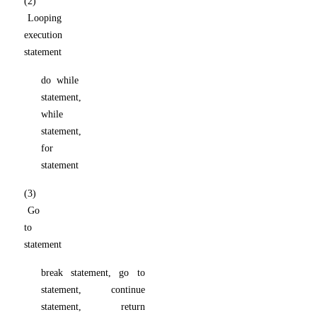
(
2
)
L
oop
i
n
g
ex
e
c
u
ti
o
n
st
a
t
eme
n
t
d
o
w
h
ile
st
a
t
em
e
n
t,
w
h
ile
st
a
t
em
e
n
t,
f
o
r
st
a
t
eme
n
t
(
3
)
G
o
to
st
a
t
em
e
n
t
b
r
ea
k
st
a
t
em
e
n
t,
g
o
to
st
a
t
em
e
n
t,
c
on
t
i
n
u
e
st
a
t
em
e
n
t
, r
e
t
u
rn