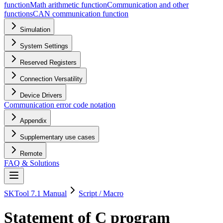
function
Math arithmetic function
Communication and other
functions
CAN communication function
Simulation
System Settings
Reserved Registers
Connection Versatility
Device Drivers
Communication error code notation
Appendix
Supplementary use cases
Remote
FAQ & Solutions
SKTool 7.1 Manual
Script / Macro
Statement of C program