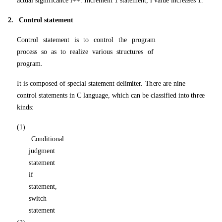
ac
t
u
a
l
si
g
n
i
f
i
c
a
n
c
e i
++
.
I
n
c
r
eme
n
t 1
st
a
t
em
e
n
t,
i
va
l
u
e i
n
c
r
ea
s
e
s
1
.
2
.
C
o
n
t
r
o
l
st
a
t
em
e
n
t
C
o
n
tr
o
l
st
a
t
eme
n
t is
to
c
on
tr
o
l
t
h
e
p
r
og
r
a
m
p
r
oce
ss
so
a
s to
r
ea
li
z
e
va
ri
ou
s
str
u
c
t
u
r
e
s
o
f
p
r
og
r
am
.
It
is
c
o
m
po
s
e
d
o
f
s
p
ec
i
a
l
st
a
t
eme
n
t
d
e
li
m
it
e
r.
T
h
e
re
a
re
n
i
n
e
c
on
tr
o
l
st
a
t
em
e
n
ts
in
C
l
a
n
g
u
age
,
w
h
i
c
h
ca
n
b
e
c
l
a
ssifi
e
d i
n
t
o
t
h
r
e
e
k
i
nd
s:
(
1
)
C
o
n
d
i
t
i
o
na
l
j
u
dgme
n
t
st
a
t
em
e
n
t
if
st
a
t
em
e
n
t,
s
w
it
c
h
st
a
t
em
e
n
t