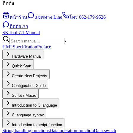
ติดต่อ
หน้าร้าน
แชททาง Line
โทร
062-179-9526
ติดต่อเรา
SKTool 7.1 Manual
/
HMI Specification
Preface
Hardware Manual
Quick Start
Create New Projects
Configuration Guide
Script / Macro
Introduction to C language
C language syntax
Introduction to script function
String handling functions
Data operation function
Data switch