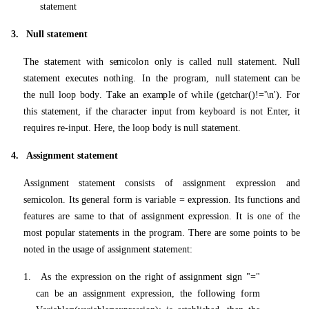
st
a
t
eme
n
t
3
.
N
u
ll
st
a
t
e
m
e
n
t
T
h
e
st
a
t
em
e
n
t
w
ith
s
em
i
c
o
l
o
n
o
n
ly
is
ca
ll
e
d
n
u
ll
st
a
t
eme
n
t.
N
u
ll
st
a
t
eme
n
t
exe
c
u
t
e
s
n
o
t
h
i
ng
.
In
t
h
e
p
r
og
r
am
,
n
u
ll st
a
t
eme
n
t
ca
n
b
e
t
h
e
n
u
ll
l
o
o
p
b
o
d
y
.
T
a
k
e
a
n
exam
p
le
o
f
w
h
ile (
ge
t
c
h
a
r()!
=
'
\
n
'
).
Fo
r
t
h
i
s st
a
t
em
e
n
t, if
t
h
e
c
h
a
r
ac
t
e
r
i
n
p
u
t
f
r
o
m
key
bo
a
rd
is
n
o
t
E
n
t
e
r,
it
r
e
q
u
ir
e
s r
e
-i
np
u
t.
H
e
r
e
,
t
h
e
l
o
o
p
b
o
d
y
is
n
u
ll
st
a
t
em
e
n
t.
4
.
Assi
g
n
m
e
n
t
st
a
t
em
e
n
t
A
s
si
g
n
me
n
t
st
a
t
eme
n
t
c
on
sists
o
f
a
ssi
g
n
m
e
n
t
ex
p
r
e
ssi
o
n
a
n
d
s
em
i
c
o
l
on
.
Its
ge
n
e
r
a
l
f
o
rm
is
va
ri
a
b
le
=
ex
p
r
e
ssi
on
.
Its
f
un
c
ti
o
n
s
a
n
d
f
e
a
t
u
r
e
s
a
re
s
am
e
to
t
h
a
t
o
f
a
ssi
g
n
m
e
n
t
ex
p
r
e
ssi
on
.
It
is
o
n
e
o
f
t
h
e
m
o
st
p
o
p
u
l
a
r
st
a
t
em
e
n
ts
in
t
h
e
p
r
og
r
am
.
T
h
e
re
a
re s
o
m
e
p
o
i
n
ts to
b
e
n
o
t
e
d
in
t
h
e
u
s
ag
e
o
f
a
ssi
g
n
me
n
t st
a
t
eme
n
t:
1
.
As t
h
e
ex
p
r
e
ssi
o
n
o
n
t
h
e
ri
g
h
t
o
f
a
ssi
g
n
me
n
t si
g
n
"=
"
ca
n
b
e
a
n
a
ssi
g
n
m
e
n
t
ex
p
r
e
ssi
on
,
t
h
e
f
o
ll
o
w
i
n
g
f
o
rm