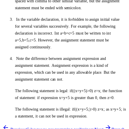
s
p
ace
d
with
c
o
mm
a
to
o
t
he
r
si
m
il
a
r
va
ri
a
b
l
e
,
b
u
t
t
h
e
a
ssi
g
n
me
n
t
st
a
t
em
e
n
t
m
u
st
b
e
e
nd
e
d
with
s
em
i
c
o
l
on
.
3
.
In
t
h
e
va
ri
a
b
le
d
ec
l
a
r
a
ti
on
,
it
is
f
o
r
b
i
d
de
n
to
a
ssi
g
n
i
n
it
i
a
l
va
l
u
e
f
o
r
s
eve
r
a
l
va
ri
a
b
l
e
s s
u
cce
ssi
v
e
l
y
.
Fo
r
ex
a
m
p
l
e
, t
h
e
f
o
ll
o
w
i
n
g
d
ec
l
a
r
a
ti
o
n
is i
n
c
o
rr
ec
t.
I
n
t
a=
b
=c=
5
m
u
st
b
e
w
ritt
e
n
to
i
n
t
a=
5,b
=5
,
c=
5
.
H
o
w
e
ve
r,
t
h
e
a
ssi
g
n
m
e
n
t st
a
t
em
e
n
t
m
u
st
b
e
a
ssi
g
n
e
d
c
on
t
i
n
u
o
u
sl
y
.
4
.
N
o
te
t
h
e
d
i
f
f
e
r
e
n
c
e
b
e
t
w
e
e
n
a
ssi
g
n
m
e
n
t
ex
p
r
e
ssi
o
n
a
n
d
a
ssi
g
n
m
e
n
t
st
a
t
em
e
n
t.
Assi
g
n
me
n
t
ex
p
r
e
ssi
o
n
is a
k
i
n
d
o
f
ex
p
r
e
ssi
on
,
w
h
i
c
h
ca
n
b
e
u
s
e
d
in
a
n
y
a
ll
o
w
a
b
le
p
l
ace
.
B
u
t
t
h
e
a
ssi
g
n
me
n
t st
a
t
eme
n
t
ca
n
n
o
t.
T
h
e
f
o
ll
o
w
i
n
g
st
a
t
em
e
n
t
is l
ega
l:
i
f
((
x
=y
+
5
)
>
0
)
z=x
;
t
h
e
f
un
c
ti
o
n
o
f
st
a
t
eme
n
t: if
ex
p
r
e
ssi
o
n
x=y
+
5
is
g
r
e
a
t
e
r
t
ha
n
0
, t
h
e
n
z=
0
.
T
h
e
f
o
ll
o
w
i
n
g
st
a
t
em
e
n
t
is ill
ega
l:
i
f
((
x
=y
+
5
;)
>
0
)
z=
x
;
a
s
x=y
+
5
;
is
a st
a
t
eme
n
t,
it
ca
n
n
o
t
b
e
u
s
e
d
in
ex
p
r
e
ssi
on
.