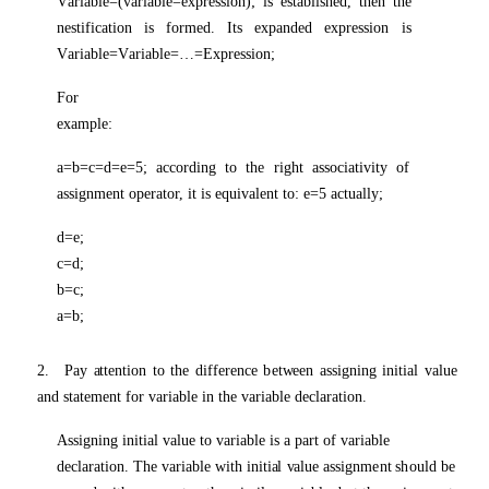
V
a
ri
a
b
l
e=
(
v
a
ri
a
b
l
e=e
xp
r
e
ssi
on
);
is
e
st
a
b
lis
h
ed
,
t
h
e
n
t
h
e
n
e
sti
f
i
c
a
ti
o
n
is
f
o
r
me
d
. Its
ex
p
a
nd
e
d
ex
p
r
e
ssi
o
n
is
V
a
ri
a
b
l
e=
V
a
ri
a
b
l
e=
…
=
E
x
p
r
e
ssi
on
;
F
o
r
exam
p
l
e
:
a=
b
=c=
d
=e
=
5
;
acc
o
r
d
i
n
g
to
t
h
e ri
g
h
t
a
ss
o
c
i
a
ti
v
ity
o
f
a
ssi
g
n
m
e
n
t
o
pe
r
a
t
o
r,
it
is
e
qu
i
va
l
e
n
t
t
o
:
e=
5
ac
t
u
a
ll
y
;
d
=e
;
c=
d
;
b
=c
;
a=
b
;
2
.
P
a
y
a
tt
e
n
ti
o
n
to
t
h
e
d
i
f
f
e
r
e
n
c
e
b
e
t
w
e
e
n
a
ssi
g
n
i
n
g
i
n
it
i
a
l
va
l
u
e
a
n
d
st
a
t
em
e
n
t
f
o
r
va
ri
a
b
le in
t
h
e
va
ri
a
b
le
d
ec
l
a
r
a
ti
o
n
.
Assi
g
n
i
n
g
i
n
it
i
a
l
va
l
u
e to
va
ri
a
b
le is a
p
a
rt
o
f
va
ri
a
b
le
d
ec
l
a
r
a
ti
o
n
.
T
h
e
va
ri
a
b
le with
i
n
it
i
a
l
va
l
u
e
a
ssi
g
n
m
e
n
t
s
ho
u
ld
b
e