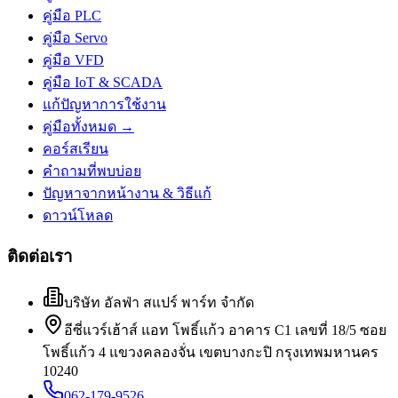
คู่มือ PLC
คู่มือ Servo
คู่มือ VFD
คู่มือ IoT & SCADA
แก้ปัญหาการใช้งาน
คู่มือทั้งหมด →
คอร์สเรียน
คำถามที่พบบ่อย
ปัญหาจากหน้างาน & วิธีแก้
ดาวน์โหลด
ติดต่อเรา
บริษัท อัลฟ่า สแปร์ พาร์ท จำกัด
อีซี่แวร์เฮ้าส์ แอท โพธิ์แก้ว อาคาร C1 เลขที่ 18/5 ซอย
โพธิ์แก้ว 4 แขวงคลองจั่น เขตบางกะปิ กรุงเทพมหานคร
10240
062-179-9526