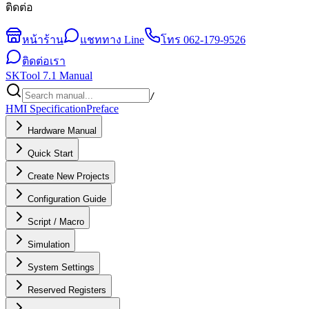
ติดต่อ
หน้าร้าน
แชททาง Line
โทร
062-179-9526
ติดต่อเรา
SKTool 7.1 Manual
/
HMI Specification
Preface
Hardware Manual
Quick Start
Create New Projects
Configuration Guide
Script / Macro
Simulation
System Settings
Reserved Registers