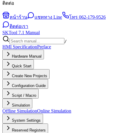
ติดต่อ
หน้าร้าน
แชททาง Line
โทร
062-179-9526
ติดต่อเรา
SKTool 7.1 Manual
/
HMI Specification
Preface
Hardware Manual
Quick Start
Create New Projects
Configuration Guide
Script / Macro
Simulation
Offline Simulation
Online Simulation
System Settings
Reserved Registers