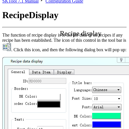
SKTool 7.1 Manual
Configuration Guide
RecipeDisplay
Recipe display
The function of recipe display is to list the data of all recipes if any
recipe has been established. The icon of this control in the tool bar is
. Click this icon, and then the following dialog box will pop up: