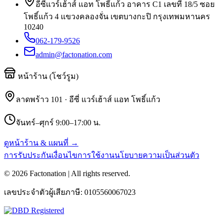
อีซี่แวร์เฮ้าส์ แอท โพธิ์แก้ว อาคาร C1 เลขที่ 18/5 ซอย
โพธิ์แก้ว 4 แขวงคลองจั่น เขตบางกะปิ กรุงเทพมหานคร
10240
062-179-9526
admin@factonation.com
หน้าร้าน (โชว์รูม)
ลาดพร้าว 101 · อีซี่ แวร์เฮ้าส์ แอท โพธิ์แก้ว
จันทร์–ศุกร์ 9:00–17:00 น.
ดูหน้าร้าน & แผนที่ →
การรับประกัน
เงื่อนไขการใช้งาน
นโยบายความเป็นส่วนตัว
©
2026
Factonation | All rights reserved.
เลขประจำตัวผู้เสียภาษี:
0105560067023