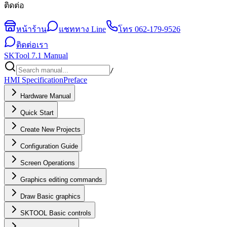
ติดต่อ
หน้าร้าน
แชททาง Line
โทร
062-179-9526
ติดต่อเรา
SKTool 7.1 Manual
/
HMI Specification
Preface
Hardware Manual
Quick Start
Create New Projects
Configuration Guide
Screen Operations
Graphics editing commands
Draw Basic graphics
SKTOOL Basic controls