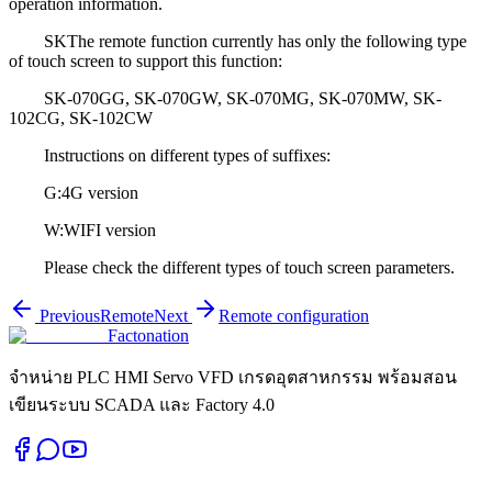
operation information.
SKThe remote function currently has only the following type
of touch screen to support this function:
SK-070GG, SK-070GW, SK-070MG, SK-070MW, SK-
102CG, SK-102CW
Instructions on different types of suffixes:
G:4G version
W:WIFI version
Please check the different types of touch screen parameters.
Previous
Remote
Next
Remote configuration
Factonation
จำหน่าย PLC HMI Servo VFD เกรดอุตสาหกรรม พร้อมสอน
เขียนระบบ SCADA และ Factory 4.0