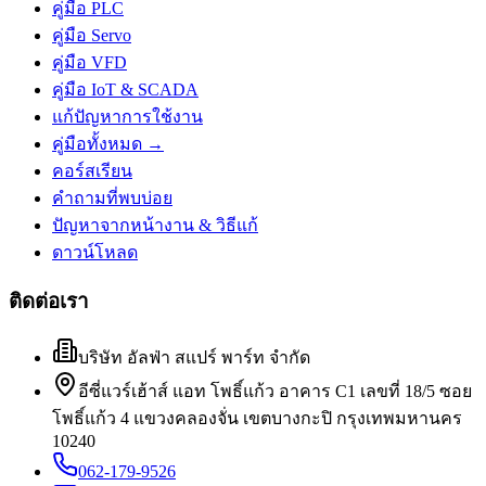
คู่มือ PLC
คู่มือ Servo
คู่มือ VFD
คู่มือ IoT & SCADA
แก้ปัญหาการใช้งาน
คู่มือทั้งหมด →
คอร์สเรียน
คำถามที่พบบ่อย
ปัญหาจากหน้างาน & วิธีแก้
ดาวน์โหลด
ติดต่อเรา
บริษัท อัลฟ่า สแปร์ พาร์ท จำกัด
อีซี่แวร์เฮ้าส์ แอท โพธิ์แก้ว อาคาร C1 เลขที่ 18/5 ซอย
โพธิ์แก้ว 4 แขวงคลองจั่น เขตบางกะปิ กรุงเทพมหานคร
10240
062-179-9526