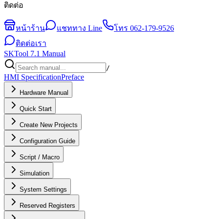
ติดต่อ
หน้าร้าน
แชททาง Line
โทร
062-179-9526
ติดต่อเรา
SKTool 7.1 Manual
/
HMI Specification
Preface
Hardware Manual
Quick Start
Create New Projects
Configuration Guide
Script / Macro
Simulation
System Settings
Reserved Registers