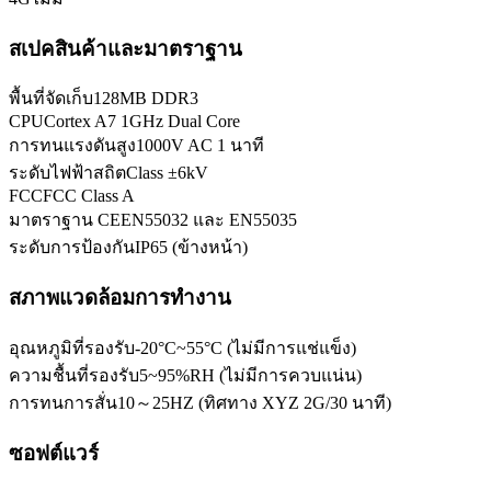
สเปคสินค้าและมาตราฐาน
พื้นที่จัดเก็บ
128MB DDR3
CPU
Cortex A7 1GHz Dual Core
การทนแรงดันสูง
1000V AC 1 นาที
ระดับไฟฟ้าสถิต
Class ±6kV
FCC
FCC Class A
มาตราฐาน CE
EN55032 และ EN55035
ระดับการป้องกัน
IP65 (ข้างหน้า)
สภาพแวดล้อมการทำงาน
อุณหภูมิที่รองรับ
-20°C~55°C (ไม่มีการแช่แข็ง)
ความชื้นที่รองรับ
5~95%RH (ไม่มีการควบแน่น)
การทนการสั่น
10～25HZ (ทิศทาง XYZ 2G/30 นาที)
ซอฟต์แวร์