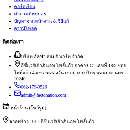
คอร์สเรียน
คำถามที่พบบ่อย
ปัญหาจากหน้างาน & วิธีแก้
ดาวน์โหลด
ติดต่อเรา
บริษัท อัลฟ่า สแปร์ พาร์ท จำกัด
อีซี่แวร์เฮ้าส์ แอท โพธิ์แก้ว อาคาร C1 เลขที่ 18/5 ซอย
โพธิ์แก้ว 4 แขวงคลองจั่น เขตบางกะปิ กรุงเทพมหานคร
10240
062-179-9526
admin@factonation.com
หน้าร้าน (โชว์รูม)
ลาดพร้าว 101 · อีซี่ แวร์เฮ้าส์ แอท โพธิ์แก้ว