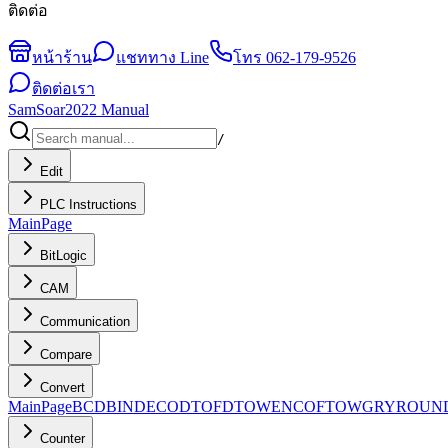
ติดต่อ
หน้าร้าน
แชททาง Line
โทร
062-179-9526
ติดต่อเรา
SamSoar2022 Manual
/
Edit
PLC Instructions
MainPage
BitLogic
CAM
Communication
Compare
Convert
MainPage
BCD
BIN
DECO
DTOF
DTOW
ENCO
FTOW
GRY
ROUN
Counter