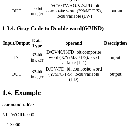
D/CV/TV/AO/V/Z/FD, bit
16 bit
OUT
composite word (Y/M/C/T/S),
output
integer
local variable (LW)
1.3.4. Gray Code to Double word(GBIND)
Data
Input/Output
operand
Description
Type
D/CV/K/H/FD, bit composite
32-bit
IN
word (X/Y/M/C/T/S), local
input
integer
variable (LD)
D/CV/FD, bit composite word
32-bit
OUT
(Y/M/C/T/S), local variable
output
integer
(LD)
1.4. Example
command table:
NETWORK 000
LD X000