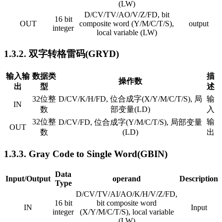
(LW)
D/CV/TV/AO/V/Z/FD, bit
16 bit
OUT
composite word (Y/M/C/T/S),
output
integer
local variable (LW)
1.3.2. 双字转格雷码(GRYD)
输入输
数据类
描
操作数
出
型
述
32位整
D/CV/K/H/FD, 位合成字(X/Y/M/C/T/S), 局
输
IN
数
部变量(LD)
入
32位整
输
D/CV/FD, 位合成字(Y/M/C/T/S), 局部变量
OUT
数
(LD)
出
1.3.3. Gray Code to Single Word(GBIN)
Data
Input/Output
operand
Description
Type
D/CV/TV/AI/AO/K/H/V/Z/FD,
16 bit
bit composite word
IN
Input
integer
(X/Y/M/C/T/S), local variable
(LW)