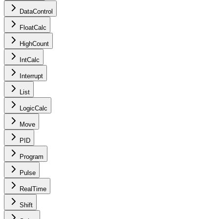
DataControl
FloatCalc
HighCount
IntCalc
Interrupt
List
LogicCalc
Move
PID
Program
Pulse
RealTime
Shift