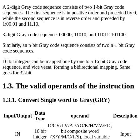
A 2-digit Gray code sequence consists of two 1-bit Gray code
sequences. The first sequence is in positive order and preceded by 0,
while the second sequence is in reverse order and preceded by
1:00,01 and 11,10.
3-digit Gray code sequence: 00000, 11010, and 110111101100.
Similarly, an n-bit Gray code sequence consists of two n-1 bit Gray
code sequences.
16 bit integers can be mapped one by one to a 16 bit Gray code
sequence, and vice versa, forming a bidirectional mapping. Same
goes for 32-bit.
1.3. The valid operands of the instruction
1.3.1. Convert Single word to Gray(GRY)
Data
Input/Output
operand
Description
Type
D/CV/TV/AI/AO/K/H/V/Z/FD,
16 bit
bit composite word
IN
Input
integer
(X/Y/M/C/T/S), local variable