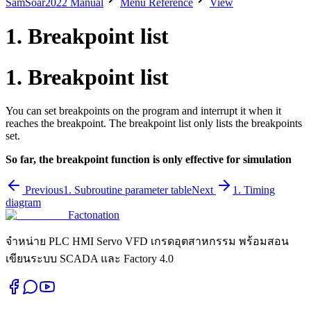
SamSoar2022 Manual
Menu Reference
View
1. Breakpoint list
1. Breakpoint list
You can set breakpoints on the program and interrupt it when it
reaches the breakpoint. The breakpoint list only lists the breakpoints
set.
So far, the breakpoint function is only effective for simulation
Previous
1. Subroutine parameter table
Next
1. Timing
diagram
Factonation
จำหน่าย PLC HMI Servo VFD เกรดอุตสาหกรรม พร้อมสอน
เขียนระบบ SCADA และ Factory 4.0