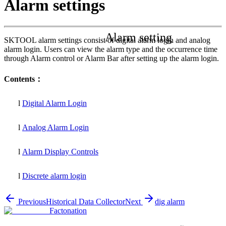
Alarm settings
Alarm setting
SKTOOL alarm settings consist of digital alarm login and analog
alarm login. Users can view the alarm type and the occurrence time
through Alarm control or Alarm Bar after setting up the alarm login.
Contents
：
l
Digital Alarm Login
l
Analog Alarm Login
l
Alarm Display Controls
l
Discrete alarm login
Previous
Historical Data Collector
Next
dig alarm
Factonation