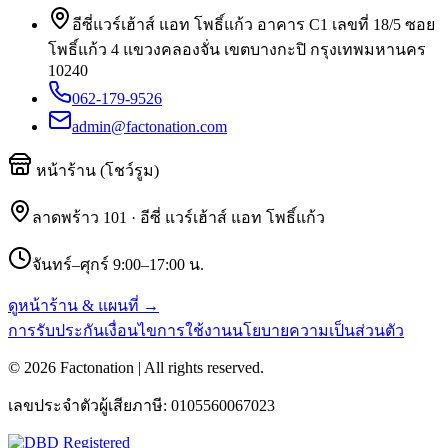
อีซี่แวร์เฮ้าส์ แอท โพธิ์แก้ว อาคาร C1 เลขที่ 18/5 ซอย
โพธิ์แก้ว 4 แขวงคลองจั่น เขตบางกะปิ กรุงเทพมหานคร
10240
062-179-9526
admin@factonation.com
หน้าร้าน (โชว์รูม)
ลาดพร้าว 101 · อีซี่ แวร์เฮ้าส์ แอท โพธิ์แก้ว
จันทร์–ศุกร์ 9:00–17:00 น.
ดูหน้าร้าน & แผนที่ →
การรับประกัน
เงื่อนไขการใช้งาน
นโยบายความเป็นส่วนตัว
©
2026
Factonation | All rights reserved.
เลขประจำตัวผู้เสียภาษี:
0105560067023