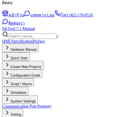
ติดต่อ
หน้าร้าน
แชททาง Line
โทร
062-179-9526
ติดต่อเรา
SKTool 7.1 Manual
/
HMI Specification
Preface
Hardware Manual
Quick Start
Create New Projects
Configuration Guide
Script / Macro
Simulation
System Settings
Communication Port Property
Setting