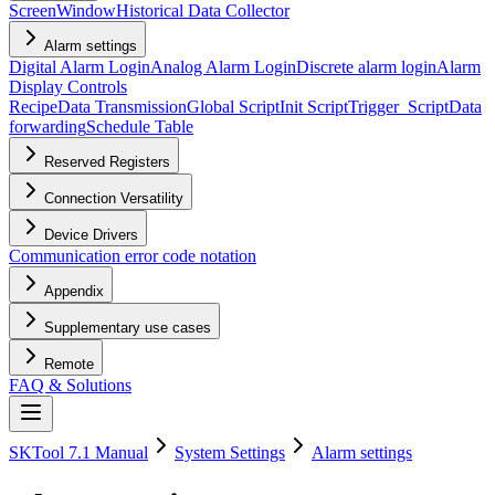
Screen
Window
Historical Data Collector
Alarm settings
Digital Alarm Login
Analog Alarm Login
Discrete alarm login
Alarm
Display Controls
Recipe
Data Transmission
Global Script
Init Script
Trigger_Script
Data
forwarding
Schedule Table
Reserved Registers
Connection Versatility
Device Drivers
Communication error code notation
Appendix
Supplementary use cases
Remote
FAQ & Solutions
SKTool 7.1 Manual
System Settings
Alarm settings